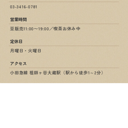
03-3416-0781
営業時間
豆販売11:00〜19:00／喫茶お休み中
定休日
月曜日・火曜日
アクセス
小田急線 祖師ヶ谷大蔵駅（駅から徒歩1～2分）
ショップ情報