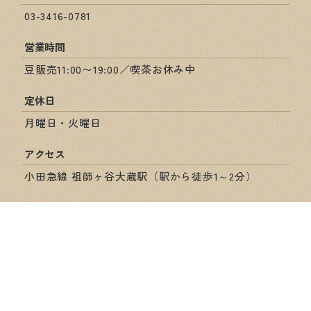
03-3416-0781
営業時間
豆販売11:00〜19:00／喫茶お休み中
定休日
月曜日・火曜日
アクセス
小田急線 祖師ヶ谷大蔵駅（駅から徒歩1～2分）
ショップ情報