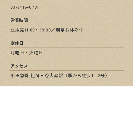
03-3416-0781
営業時間
豆販売11:00〜19:00／喫茶お休み中
定休日
月曜日・火曜日
アクセス
小田急線 祖師ヶ谷大蔵駅（駅から徒歩1～2分）
ショップ情報