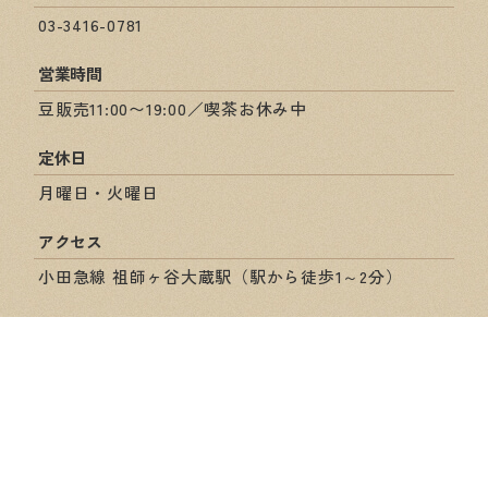
03-3416-0781
営業時間
豆販売11:00〜19:00／喫茶お休み中
定休日
月曜日・火曜日
アクセス
小田急線 祖師ヶ谷大蔵駅（駅から徒歩1～2分）
ショップ情報