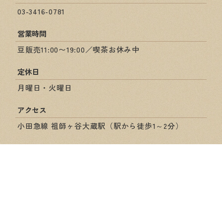
03-3416-0781
営業時間
豆販売11:00〜19:00／喫茶お休み中
定休日
月曜日・火曜日
アクセス
小田急線 祖師ヶ谷大蔵駅（駅から徒歩1～2分）
ショップ情報