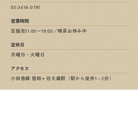
03-3416-0781
営業時間
豆販売11:00〜19:00／喫茶お休み中
定休日
月曜日・火曜日
アクセス
小田急線 祖師ヶ谷大蔵駅（駅から徒歩1～2分）
ショップ情報