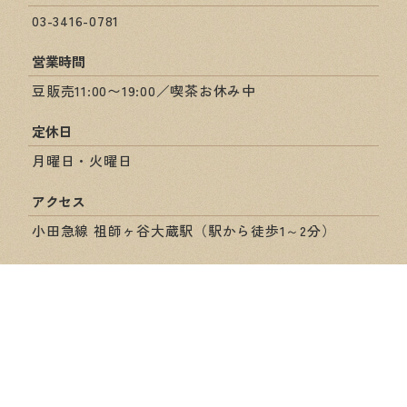
03-3416-0781
営業時間
豆販売11:00〜19:00／喫茶お休み中
定休日
月曜日・火曜日
アクセス
小田急線 祖師ヶ谷大蔵駅（駅から徒歩1～2分）
ショップ情報