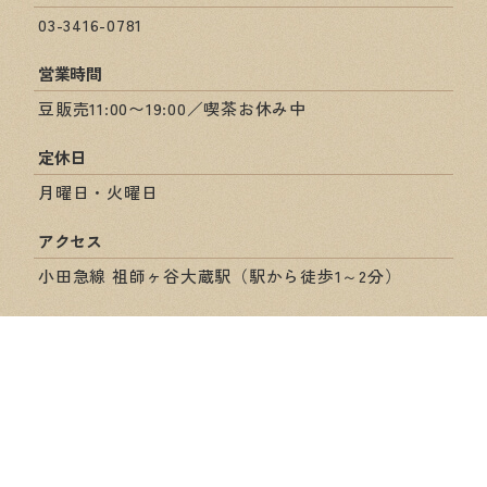
03-3416-0781
営業時間
豆販売11:00〜19:00／喫茶お休み中
定休日
月曜日・火曜日
アクセス
小田急線 祖師ヶ谷大蔵駅（駅から徒歩1～2分）
ショップ情報