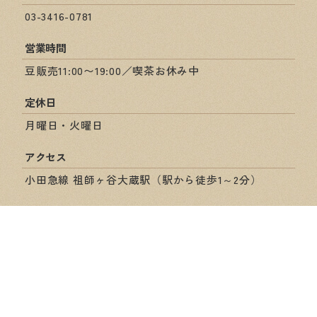
03-3416-0781
営業時間
豆販売11:00〜19:00／喫茶お休み中
定休日
月曜日・火曜日
アクセス
小田急線 祖師ヶ谷大蔵駅（駅から徒歩1～2分）
ショップ情報