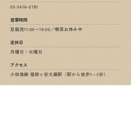
03-3416-0781
営業時間
豆販売11:00〜19:00／喫茶お休み中
定休日
月曜日・火曜日
アクセス
小田急線 祖師ヶ谷大蔵駅（駅から徒歩1～2分）
ショップ情報