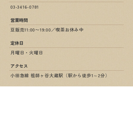
03-3416-0781
営業時間
豆販売11:00〜19:00／喫茶お休み中
定休日
月曜日・火曜日
アクセス
小田急線 祖師ヶ谷大蔵駅（駅から徒歩1～2分）
ショップ情報