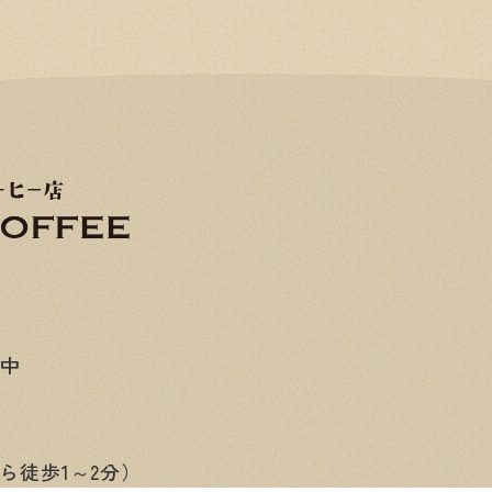
み中
ら徒歩1～2分）