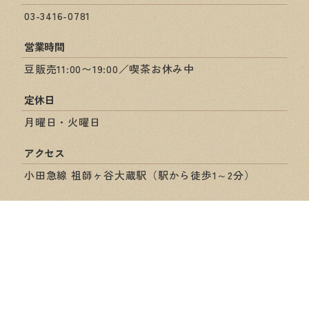
03-3416-0781
営業時間
豆販売11:00〜19:00／喫茶お休み中
定休日
月曜日・火曜日
アクセス
小田急線 祖師ヶ谷大蔵駅（駅から徒歩1～2分）
ショップ情報