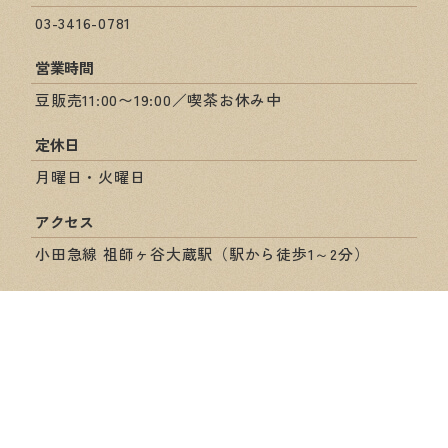
03-3416-0781
営業時間
豆販売11:00〜19:00／喫茶お休み中
定休日
月曜日・火曜日
アクセス
小田急線 祖師ヶ谷大蔵駅（駅から徒歩1～2分）
ショップ情報