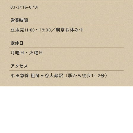
03-3416-0781
営業時間
豆販売11:00〜19:00／喫茶お休み中
定休日
月曜日・火曜日
アクセス
小田急線 祖師ヶ谷大蔵駅（駅から徒歩1～2分）
ショップ情報