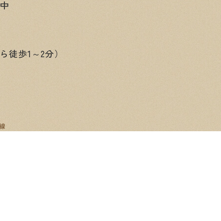
み中
ら徒歩1～2分）