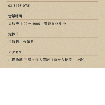
03-3416-0781
営業時間
豆販売11:00〜19:00／喫茶お休み中
定休日
月曜日・火曜日
アクセス
小田急線 祖師ヶ谷大蔵駅（駅から徒歩1～2分）
ショップ情報