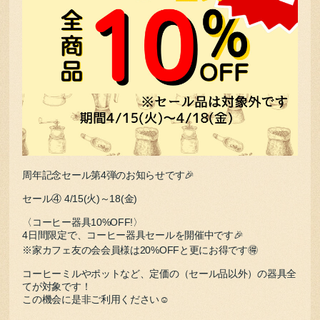
周年記念セール第4弾のお知らせです🎉
セール④ 4/15(火)～18(金)
〈コーヒー器具10%OFF!〉
4日間限定で、コーヒー器具セールを開催中です🎉
※家カフェ友の会会員様は20%OFFと更にお得です🉐
コーヒーミルやポットなど、定価の（セール品以外）の器具全
てが対象です！
この機会に是非ご利用ください☺️