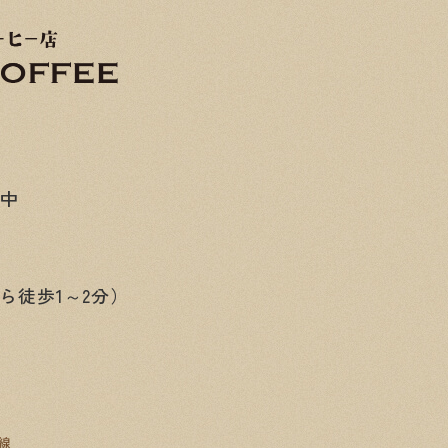
み中
ら徒歩1～2分）