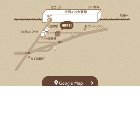
Google Map
Select Language
▼
2026年8月
日
月
火
水
木
金
土