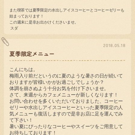
また喫茶では夏季限定の水出しアイスコーヒーとコーヒーゼリーも
始まっております！
この週末に是非お出かけくださいませ。
スダ
2018.05.18
夏季限定メニュー
こんにちは。
梅雨入り前だというのに夏のような暑さの日が続いて
おりますが皆様いかがお過ごしでしょうか？
体調を崩さぬよう十分お気を付け下さいませ。
さて、来週からカフェメニューが新しくなります！
お問い合わせを多くいただいておりました、コーヒー
ゼリーや水出しアイスコーヒーといった夏季限定の人
気メニューも復活しますので是非お店に足を運んでみ
て下さい！
暑い夏にぴったりなコーヒーやスイーツをご用意して
お待ちしております！