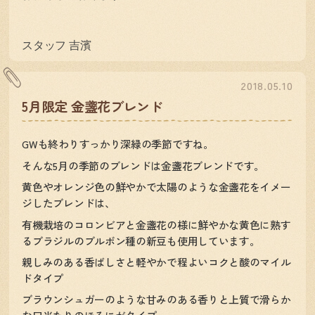
スタッフ
吉濱
2018.05.10
5月限定 金盞花ブレンド
GWも終わりすっかり深緑の季節ですね。
そんな5月の季節のブレンドは金盞花ブレンドです。
黄色やオレンジ色の鮮やかで太陽のような金盞花をイメー
ジしたブレンドは、
有機栽培のコロンビアと金盞花の様に鮮やかな黄色に熟す
るブラジルのブルボン種の新豆も使用しています。
親しみのある香ばしさと軽やかで程よいコクと酸のマイル
ドタイプ
ブラウンシュガーのような甘みのある香りと上質で滑らか