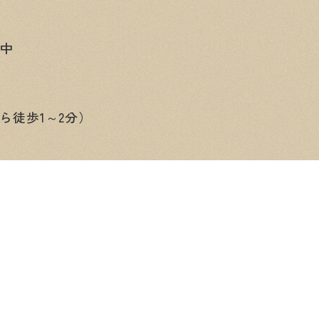
み中
ら徒歩1～2分）