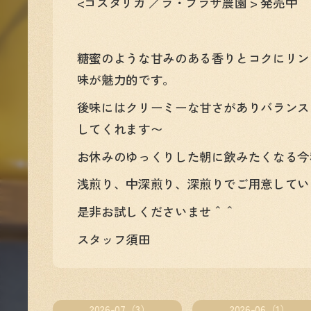
<コスタリカ ／ラ・プラザ農園 > 発売中
糖蜜のような甘みのある香りとコクにリン
味が魅力的です。
後味にはクリーミーな甘さがありバランス
してくれます〜
お休みのゆっくりした朝に飲みたくなる今
浅煎り、中深煎り、深煎りでご用意してい
是非お試しくださいませ＾＾
スタッフ須田
2026-07（3）
2026-06（1）