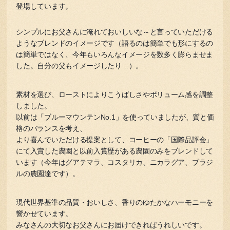
登場しています。
シンプルにお父さんに淹れておいしいな～と言っていただける
ようなブレンドのイメージです（語るのは簡単でも形にするの
は簡単ではなく、今年もいろんなイメージを数多く膨らませま
した。自分の父もイメージしたり…）。
素材を選び、ローストによりこうばしさやボリューム感を調整
しました。
以前は「ブルーマウンテンNo.1」を使っていましたが、質と価
格のバランスを考え、
より喜んでいただける提案として、コーヒーの「国際品評会」
にて入賞した農園と以前入賞歴がある農園のみをブレンドして
います（今年はグアテマラ、コスタリカ、ニカラグア、ブラジ
ルの農園達です）。
現代世界基準の品質・おいしさ、香りのゆたかなハーモニーを
響かせています。
みなさんの大切なお父さんにお届けできればうれしいです。