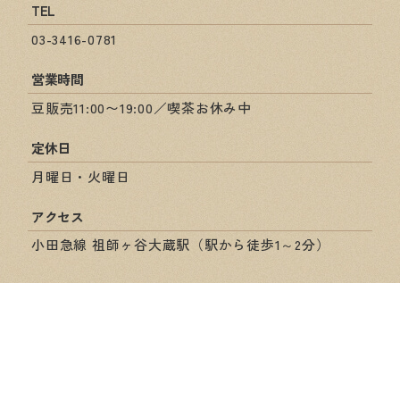
TEL
03-3416-0781
営業時間
豆販売11:00〜19:00／喫茶お休み中
定休日
月曜日・火曜日
アクセス
小田急線 祖師ヶ谷大蔵駅（駅から徒歩1～2分）
ショップ情報