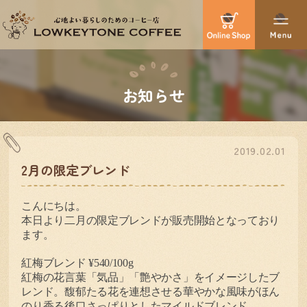
お知らせ
2019.02.01
2月の限定ブレンド
こんにちは。
本日より二月の限定ブレンドが販売開始となっており
ます。
紅梅ブレンド
¥540/100g
紅梅の花言葉「気品」「艶やかさ」をイメージしたブ
レンド。馥郁たる花を連想させる華やかな風味がほん
のり香る後口さっぱりとしたマイルドブレンド。