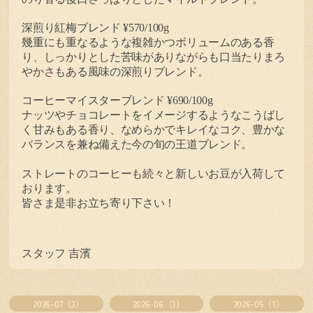
深煎り紅梅ブレンド
¥570/100g
幾重にも重なるような複雑かつボリュームのある香
り、しっかりとした苦味がありながらも口当たりまろ
やかさもある風味の深煎りブレンド。
コーヒーマイスターブレンド
¥690/100g
ナッツやチョコレートをイメージするようなこうばし
く甘みもある香り、なめらかでキレイなコク、豊かな
バランスを兼ね備えた今の旬の王道ブレンド。
ストレートのコーヒーも続々と新しいお豆が入荷して
おります。
皆さま是非お立ち寄り下さい！
スタッフ
吉濱
2026-07（3）
2026-06（1）
2026-05（1）