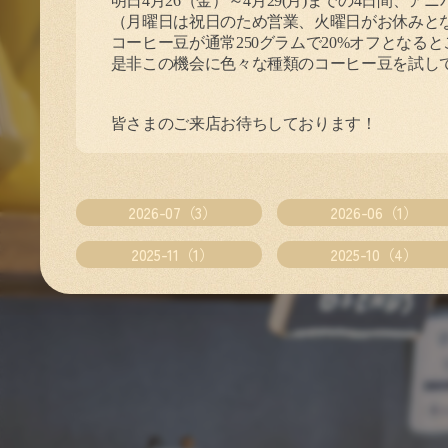
明日
4
月
26
（金）～
4
月
29
(月)までの
4
日間、アニ
（月曜日は祝日のため営業、火曜日がお休みと
コーヒー豆が通常
250
グラムで
20%
オフとなると
是非この機会に色々な種類のコーヒー豆を試し
皆さまのご来店お待ちしております！
2026-07（3）
2026-06（1）
2025-11（1）
2025-10（4）