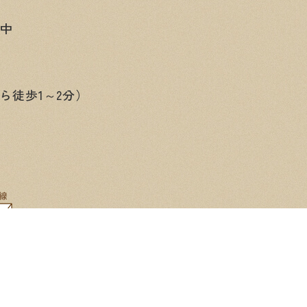
み中
ら徒歩1～2分）