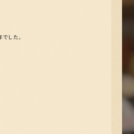
年でした。
。