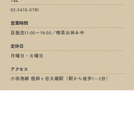
03-3416-0781
営業時間
豆販売11:00〜19:00／喫茶お休み中
定休日
月曜日・火曜日
アクセス
小田急線 祖師ヶ谷大蔵駅（駅から徒歩1～2分）
ショップ情報