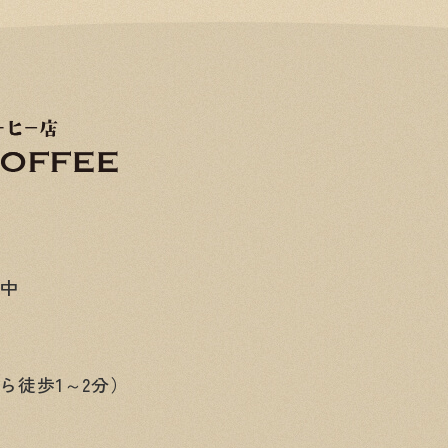
み中
ら徒歩1～2分）