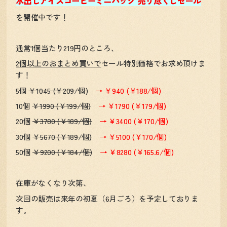
水出しアイスコーヒーミニパック
売り尽くしセール
を開催中です！
通常1個当たり219円のところ、
2個以上のおまとめ買いで
セール特別価格でお求め頂けま
す！
5個
￥1045 (￥209/個)
→ ￥940 (￥188/個)
10個
￥1990 (￥199/個)
→ ￥1790 (￥179/個)
20個
￥3780 (￥189/個)
→ ￥3400 (￥170/個)
30個
￥5670 (￥189/個)
→ ￥5100 (￥170/個)
50個
￥9200 (￥184/個)
→ ￥8280 (￥165.6/個)
在庫がなくなり次第、
次回の販売は来年の初夏（6月ごろ）を予定しておりま
す。