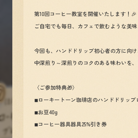
第10回コーヒー教室を開催いたします！🎉
ご自宅でも毎日、カフェで飲むような美味
今回も、ハンドドリップ初心者の方に向け
中深煎り～深煎りのコクのある味わいを、
〈ご参加特典🎁〉
◾︎ローキートーン珈琲店のハンドドリップ
◾︎お豆40g
◾︎コーヒー器具器具25%引き券