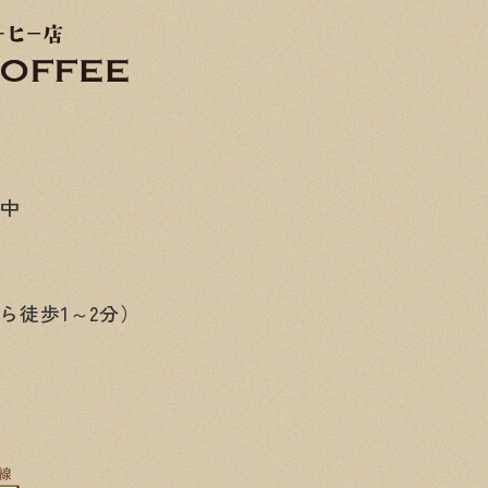
み中
ら徒歩1～2分）