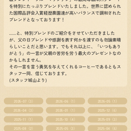
を特別にたっぷりブレンドいたしました。世界に認められ
た国際品評会入賞経歴農園達が高いバランスで調和された
ブレンドとなっております！
……と、特別ブレンドのご紹介をさせていただきました
が、父の日ブレンドや感謝を表す何かを渡すのも勿論素晴
らしいことだと思います。でもそれ以上に、「いつもあり
がとう」の一言が父親の苦労を労う最大のプレゼントなの
かもしれません。
その一言を言う勇気を与えてくれるコーヒーであるともス
タッフ一同、信じております。
(スタッフ城山より)
2026-07（3）
2026-06（1）
2026-05（1）
2026-04（3）
2026-01（1）
2025-12（6）
2025-11（1）
2025-10（4）
2025-09（3）
2025-08（2）
2025-05（3）
2025-04（6）