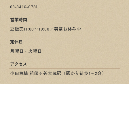
03-3416-0781
営業時間
豆販売11:00〜19:00／喫茶お休み中
定休日
月曜日・火曜日
アクセス
小田急線 祖師ヶ谷大蔵駅（駅から徒歩1～2分）
ショップ情報