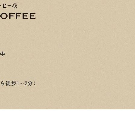
み中
ら徒歩1～2分）