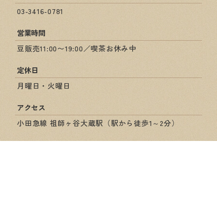
03-3416-0781
営業時間
豆販売11:00〜19:00／喫茶お休み中
定休日
月曜日・火曜日
アクセス
小田急線 祖師ヶ谷大蔵駅（駅から徒歩1～2分）
ショップ情報